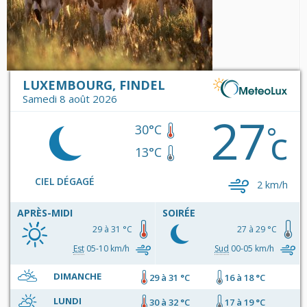
LUXEMBOURG, FINDEL
Samedi 8 août 2026
27
c
°
30°C
13°C
CIEL DÉGAGÉ
2 km/h
APRÈS-MIDI
SOIRÉE
29 à 31 °C
27 à 29 °C
Est
05-10 km/h
Sud
00-05 km/h
DIMANCHE
29 à 31 °C
16 à 18 °C
LUNDI
30 à 32 °C
17 à 19 °C