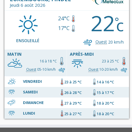
Jeudi 6 août 2026
22
c
°
24°C
17°C
ENSOLEILLÉ
Ouest
20 km/h
MATIN
APRÈS-MIDI
16 à 18 °C
23 à 25 °C
Ouest
05-10 km/h
Ouest
10-20 km/h
VENDREDI
23 à 25 °C
14 à 16 °C
SAMEDI
26 à 28 °C
15 à 17 °C
DIMANCHE
27 à 29 °C
18 à 20 °C
LUNDI
25 à 27 °C
18 à 20 °C