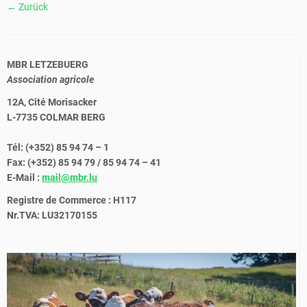
← Zurück
MBR LETZEBUERG
Association agricole
12A, Cité Morisacker
L-7735 COLMAR BERG
Tél: (+352) 85 94 74 – 1
Fax: (+352) 85 94 79 / 85 94 74 – 41
E-Mail :
mail@mbr.lu
Registre de Commerce : H117
Nr.TVA: LU32170155