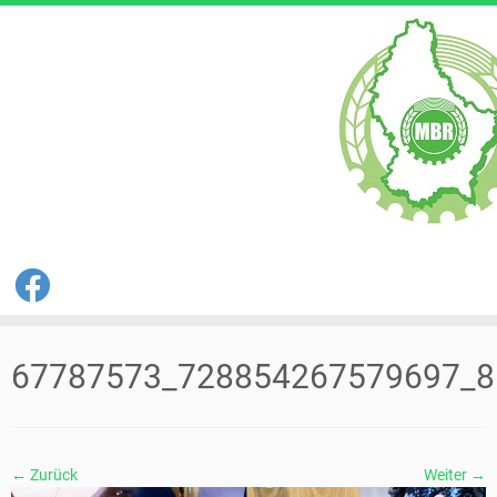
Zum
Inhalt
67787573_728854267579697_8
springen
← Zurück
Weiter →