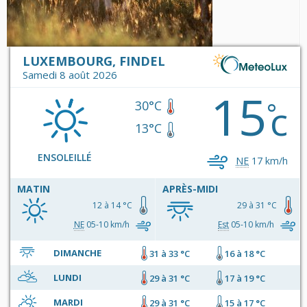
LUXEMBOURG, FINDEL
Samedi 8 août 2026
15
c
°
30°C
13°C
ENSOLEILLÉ
NE
17 km/h
MATIN
APRÈS-MIDI
12 à 14 °C
29 à 31 °C
NE
05-10 km/h
Est
05-10 km/h
DIMANCHE
31 à 33 °C
16 à 18 °C
LUNDI
29 à 31 °C
17 à 19 °C
MARDI
29 à 31 °C
15 à 17 °C