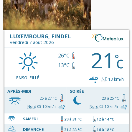
LUXEMBOURG, FINDEL
Vendredi 7 août 2026
21
c
°
26°C
13°C
ENSOLEILLÉ
NE
13 km/h
APRÈS-MIDI
SOIRÉE
25 à 27 °C
23 à 25 °C
Nord
05-10 km/h
Nord
05-10 km/h
SAMEDI
29 à 31 °C
12 à 14 °C
DIMANCHE
31 à 33 °C
16 à 18 °C