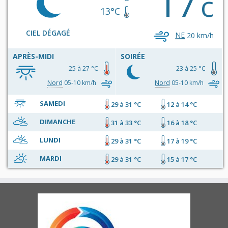
17
c
13°C
CIEL DÉGAGÉ
NE
20 km/h
APRÈS-MIDI
SOIRÉE
25 à 27 °C
23 à 25 °C
Nord
05-10 km/h
Nord
05-10 km/h
SAMEDI
29 à 31 °C
12 à 14 °C
DIMANCHE
31 à 33 °C
16 à 18 °C
LUNDI
29 à 31 °C
17 à 19 °C
MARDI
29 à 31 °C
15 à 17 °C