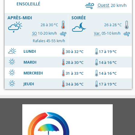
ENSOLEILLÉ
Ouest
20 km/h
APRÈS-MIDI
SOIRÉE
28 à 30 °C
26 à 28 °C
SO
10-20 km/h
Var.
05-10 km/h
Rafales 45-55 km/h
LUNDI
30 à 32 °C
17 à 19 °C
MARDI
28 à 30 °C
14 à 16 °C
MERCREDI
31 à 33 °C
14 à 16 °C
JEUDI
34 à 36 °C
17 à 19 °C