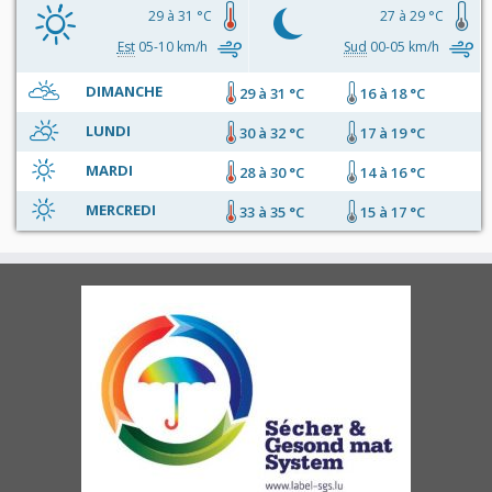
29 à 31 °C
27 à 29 °C
Est
05-10 km/h
Sud
00-05 km/h
DIMANCHE
29 à 31 °C
16 à 18 °C
LUNDI
30 à 32 °C
17 à 19 °C
MARDI
28 à 30 °C
14 à 16 °C
MERCREDI
33 à 35 °C
15 à 17 °C