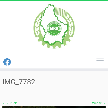
Zum
Inhalt
IMG_7782
springen
← Zurück
Weiter →