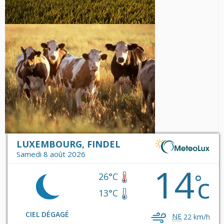
LUXEMBOURG, FINDEL
Samedi 8 août 2026
14
c
°
26°C
13°C
CIEL DÉGAGÉ
NE
22 km/h