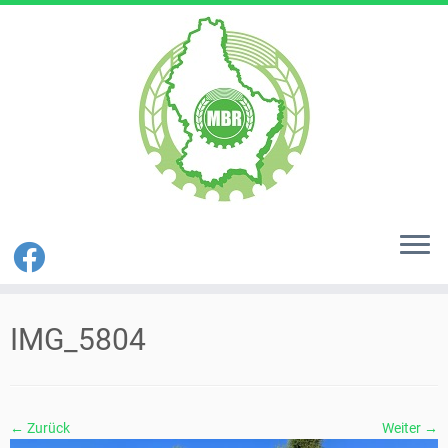
Zum
Inhalt
IMG_5804
springen
← Zurück
Weiter →