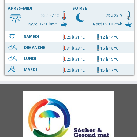
APRÈS-MIDI
SOIRÉE
25 à 27 °C
23 à 25 °C
Nord
05-10 km/h
Nord
05-10 km/h
SAMEDI
29 à 31 °C
12 à 14 °C
DIMANCHE
31 à 33 °C
16 à 18 °C
LUNDI
29 à 31 °C
17 à 19 °C
MARDI
29 à 31 °C
15 à 17 °C