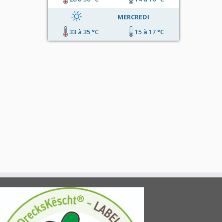
MERCREDI
33 à 35 °C
15 à 17 °C