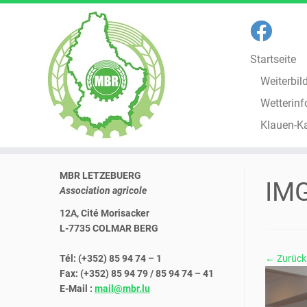
Startseite
Weiterbil
Wetterinf
Klauen-K
Zum
MBR LETZEBUERG
Inhalt
IM
Association agricole
springen
12A, Cité Morisacker
L-7735 COLMAR BERG
Tél: (+352) 85 94 74 – 1
← Zurück
Fax: (+352) 85 94 79 / 85 94 74 – 41
E-Mail :
mail@mbr.lu