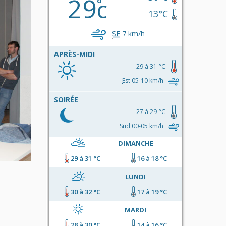
29
c
13°C
SE
7 km/h
APRÈS-MIDI
29 à 31 °C
Est
05-10 km/h
SOIRÉE
27 à 29 °C
Sud
00-05 km/h
DIMANCHE
29 à 31 °C
16 à 18 °C
LUNDI
30 à 32 °C
17 à 19 °C
MARDI
28 à 30 °C
14 à 16 °C