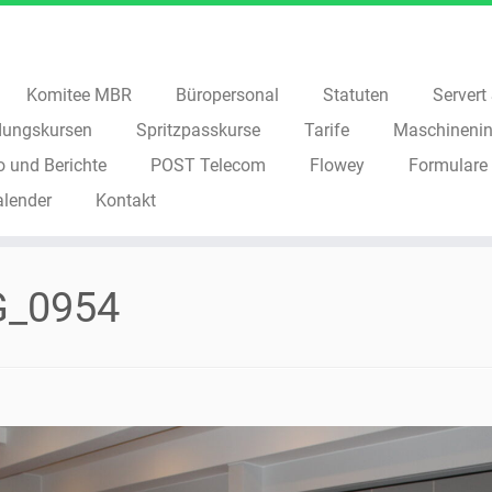
Komitee MBR
Büropersonal
Statuten
Servert S
dungskursen
Spritzpasskurse
Tarife
Maschinenin
o und Berichte
POST Telecom
Flowey
Formulare
alender
Kontakt
G_0954