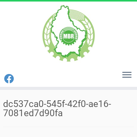
Zum
Inhalt
dc537ca0-545f-42f0-ae16-
springen
7081ed7d90fa