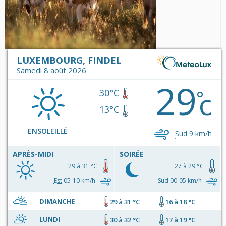
LUXEMBOURG, FINDEL
Samedi 8 août 2026
29
c
°
30°C
13°C
ENSOLEILLÉ
Sud
9 km/h
APRÈS-MIDI
SOIRÉE
29 à 31 °C
27 à 29 °C
Est
05-10 km/h
Sud
00-05 km/h
DIMANCHE
29 à 31 °C
16 à 18 °C
LUNDI
30 à 32 °C
17 à 19 °C