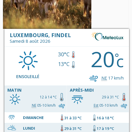
LUXEMBOURG, FINDEL
Samedi 8 août 2026
20
c
°
30°C
13°C
ENSOLEILLÉ
NE
17 km/h
MATIN
APRÈS-MIDI
12 à 14 °C
29 à 31 °C
NE
05-10 km/h
Est
05-10 km/h
DIMANCHE
31 à 33 °C
16 à 18 °C
LUNDI
29 à 31 °C
17 à 19 °C