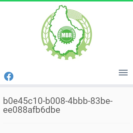
Zum
Inhalt
b0e45c10-b008-4bbb-83be-
springen
ee088afb6dbe