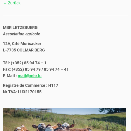
← Zurück
MBR LETZEBUERG
Association agricole
12A, Cité Morisacker
L-7735 COLMAR BERG
Tél: (+352) 85 94 74 – 1
Fax: (+352) 85 94 79 / 85 94 74 – 41
E-Mail :
mail@mbr.lu
Registre de Commerce : H117
Nr.TVA: LU32170155