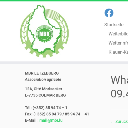
Startseite
Weiterbil
Wetterinf
Klauen-K
Zum
MBR LETZEBUERG
Inhalt
Wha
Association agricole
springen
12A, Cité Morisacker
09.
L-7735 COLMAR BERG
Tél: (+352) 85 94 74 – 1
Fax: (+352) 85 94 79 / 85 94 74 – 41
E-Mail :
mail@mbr.lu
← Zurück