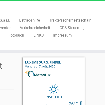
.à r.l.
Betriebshilfe
Traktersecherheetsschäin
ventar
Verkehrssicherheit
GPS-Steuerung
Fotobuch
LINKS
Impressum
LUXEMBOURG, FINDEL
t
Vendredi 7 août 2026
ENSOLEILLÉ
26°C