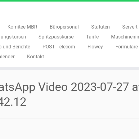
Komitee MBR
Büropersonal
Statuten
Servert S
dungskursen
Spritzpasskurse
Tarife
Maschinenin
o und Berichte
POST Telecom
Flowey
Formulare
alender
Kontakt
tsApp Video 2023-07-27 a
42.12