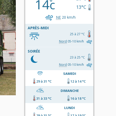
14
c
13°C
NE
20 km/h
APRÈS-MIDI
25 à 27 °C
Nord
05-10 km/h
SOIRÉE
23 à 25 °C
Nord
05-10 km/h
SAMEDI
29 à 31 °C
12 à 14 °C
DIMANCHE
31 à 33 °C
16 à 18 °C
LUNDI
29 à 31 °C
17 à 19 °C