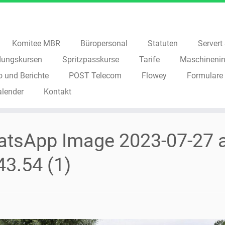
Komitee MBR
Büropersonal
Statuten
Servert S
dungskursen
Spritzpasskurse
Tarife
Maschinenin
o und Berichte
POST Telecom
Flowey
Formulare
alender
Kontakt
tsApp Image 2023-07-27 
43.54 (1)