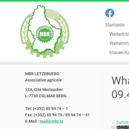
Startseite
Weiterbil
Wetterinf
Klauen-K
Zum
MBR LETZEBUERG
Inhalt
Wha
Association agricole
springen
12A, Cité Morisacker
09.
L-7735 COLMAR BERG
Tél: (+352) 85 94 74 – 1
Fax: (+352) 85 94 79 / 85 94 74 – 41
E-Mail :
mail@mbr.lu
← Zurück