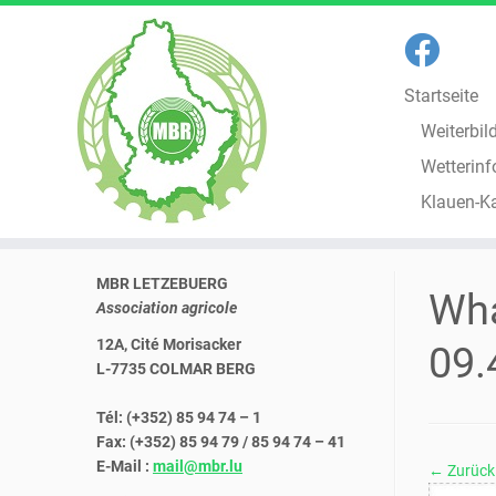
Startseite
Weiterbil
Wetterinf
Klauen-K
Zum
MBR LETZEBUERG
Inhalt
Wha
Association agricole
springen
12A, Cité Morisacker
09.
L-7735 COLMAR BERG
Tél: (+352) 85 94 74 – 1
Fax: (+352) 85 94 79 / 85 94 74 – 41
E-Mail :
mail@mbr.lu
← Zurück