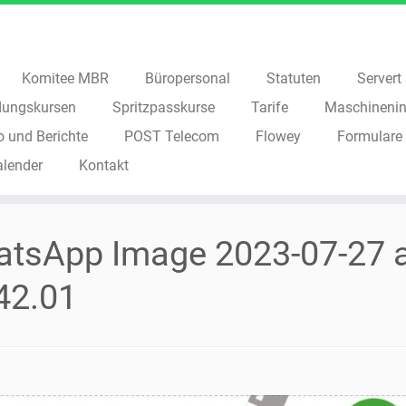
Komitee MBR
Büropersonal
Statuten
Servert S
dungskursen
Spritzpasskurse
Tarife
Maschinenin
o und Berichte
POST Telecom
Flowey
Formulare
alender
Kontakt
tsApp Image 2023-07-27 
42.01