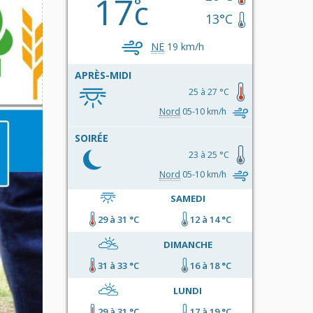
17
c
13°C
NE
19 km/h
APRÈS-MIDI
25 à 27 °C
Nord
05-10 km/h
SOIRÉE
23 à 25 °C
Nord
05-10 km/h
SAMEDI
29 à 31 °C
12 à 14 °C
DIMANCHE
31 à 33 °C
16 à 18 °C
LUNDI
29 à 31 °C
17 à 19 °C