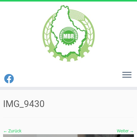
Zum
Inhalt
IMG_9430
springen
← Zurück
Weiter →