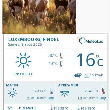
LUXEMBOURG, FINDEL
Samedi 8 août 2026
16
c
°
30°C
13°C
ENSOLEILLÉ
NE
15 km/h
MATIN
APRÈS-MIDI
12 à 14 °C
29 à 31 °C
NE
05-10 km/h
Est
05-10 km/h
DIMANCHE
31 à 33 °C
16 à 18 °C