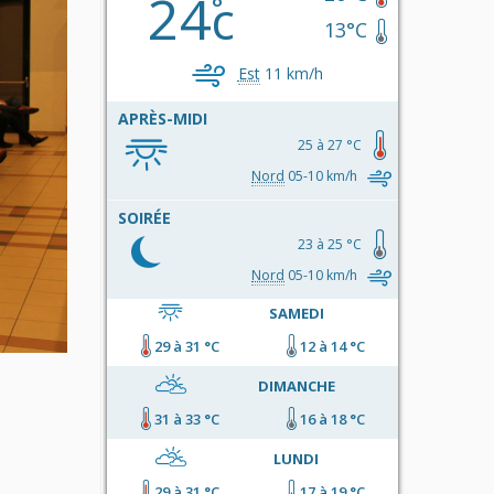
24
c
13°C
Est
11 km/h
APRÈS-MIDI
25 à 27 °C
Nord
05-10 km/h
SOIRÉE
23 à 25 °C
Nord
05-10 km/h
SAMEDI
29 à 31 °C
12 à 14 °C
DIMANCHE
31 à 33 °C
16 à 18 °C
LUNDI
29 à 31 °C
17 à 19 °C