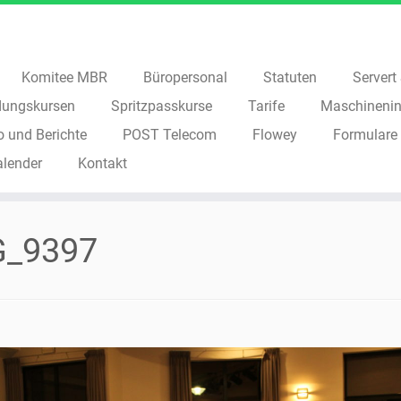
Komitee MBR
Büropersonal
Statuten
Servert S
dungskursen
Spritzpasskurse
Tarife
Maschinenin
o und Berichte
POST Telecom
Flowey
Formulare
alender
Kontakt
G_9397