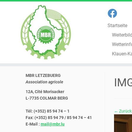
Startseite
Weiterbil
Wetterinf
Klauen-K
Zum
MBR LETZEBUERG
Inhalt
IM
Association agricole
springen
12A, Cité Morisacker
L-7735 COLMAR BERG
Tél: (+352) 85 94 74 – 1
← Zurück
Fax: (+352) 85 94 79 / 85 94 74 – 41
E-Mail :
mail@mbr.lu