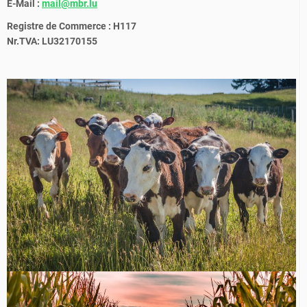
E-Mail :
mail@mbr.lu
Registre de Commerce : H117
Nr.TVA: LU32170155