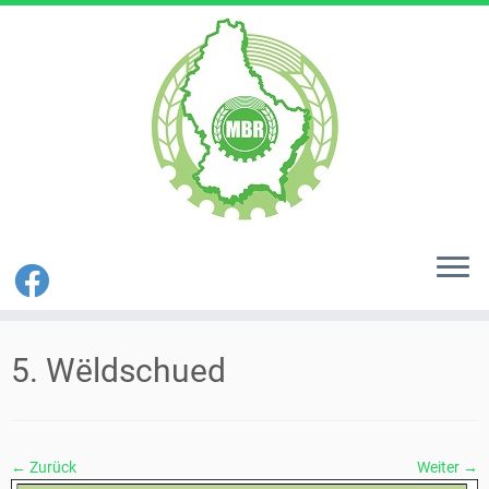
Zum
Inhalt
5. Wëldschued
springen
← Zurück
Weiter →