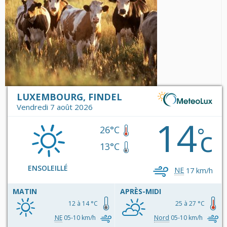
LUXEMBOURG, FINDEL
Vendredi 7 août 2026
14
c
°
26°C
13°C
ENSOLEILLÉ
NE
17 km/h
MATIN
APRÈS-MIDI
12 à 14 °C
25 à 27 °C
NE
05-10 km/h
Nord
05-10 km/h