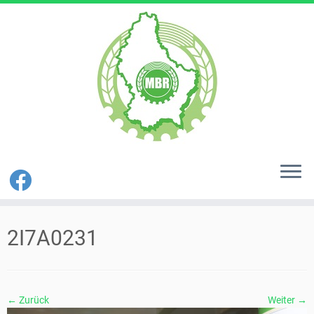
Zum
Inhalt
2I7A0231
springen
← Zurück
Weiter →