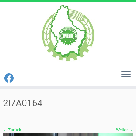
Zum
Inhalt
2I7A0164
springen
← Zurück
Weiter →