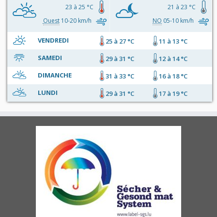
23 à 25 °C
21 à 23 °C
Ouest
10-20 km/h
NO
05-10 km/h
VENDREDI
25 à 27 °C
11 à 13 °C
SAMEDI
29 à 31 °C
12 à 14 °C
DIMANCHE
31 à 33 °C
16 à 18 °C
LUNDI
29 à 31 °C
17 à 19 °C