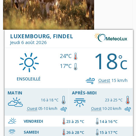
LUXEMBOURG, FINDEL
Jeudi 6 août 2026
18
c
°
24°C
17°C
ENSOLEILLÉ
Ouest
15 km/h
MATIN
APRÈS-MIDI
16 à 18 °C
23 à 25 °C
Ouest
05-10 km/h
Ouest
10-20 km/h
VENDREDI
23 à 25 °C
14 à 16 °C
SAMEDI
26 à 28 °C
15 à 17 °C