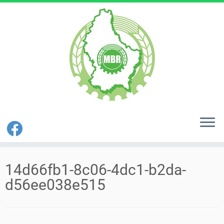
Zum
Inhalt
14d66fb1-8c06-4dc1-b2da-
springen
d56ee038e515